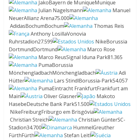
JakoBayern de MuniqueMunique
Julian Nagelsmann
Manuel
NeuerAllianz Arena75.000
AdidasBochumBochum
Thomas Reis
Anthony LosillaVonovia
Ruhrstadion27.599
NikeBorussia
DortmundDortmund
Marco Rose
Marco ReusSignal Iduna Park81.365
PumaBorussia
MönchengladbachMönchengladbach
Adi
Hütter
Lars StindlBorussia-Park54.057
PumaEintracht FrankfurtFrankfurt am
Main
Oliver Glasner
Makoto
HasebeDeutsche Bank Park51.500
NikeFreiburgFriburgo em Brisgóvia
Christian Streich
Christian GünterSC-
Stadion34.700
HummelGreuther
FürthFürth
Stefan Leitl