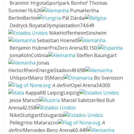
Branimir HrgotaSportpark Ronhof Thomas
Sommer16.626
PumaHertha
BerlimBerlim
Pál Dárdai
Dedryck BoyataOlympiastadion74.649
NikeHoffenheimSinsheim
Sebastian Hoeneß
Benjamin HübnerPreZero Arena30.150
]
JomaKölnColônia
Steffen Baumgart
Jonas
HectorRheinEnergieStadion49.698
UhlsportMainz 05Mainz
Bo Svensson
A definir
Opel Arena34.000
KappaRB LeipzigLeipzig
Jesse Marsch
Marcel SabitzerRed Bull
Arena42.558
NikeStuttgartEstugarda
Pellegrino Matarazzo
A
definir
Mercedes-Benz Arena60.449