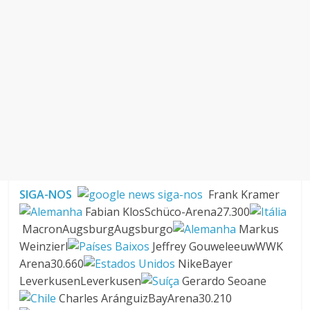
SIGA-NOS
Frank Kramer
Fabian KlosSchüco-Arena27.300
MacronAugsburgAugsburgo
Markus
Weinzierl
Jeffrey GouweleeuwWWK
Arena30.660
NikeBayer
LeverkusenLeverkusen
Gerardo Seoane
Charles AránguizBayArena30.210