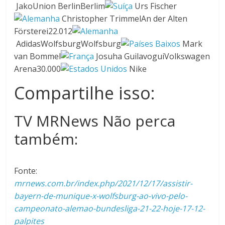
JakoUnion BerlinBerlim
Urs Fischer
Christopher TrimmelAn der Alten
Försterei22.012
AdidasWolfsburgWolfsburg
Mark
van Bommel
Josuha GuilavoguiVolkswagen
Arena30.000
Nike
Compartilhe isso:
TV MRNews Não perca
também:
Fonte:
mrnews.com.br/index.php/2021/12/17/assistir-
bayern-de-munique-x-wolfsburg-ao-vivo-pelo-
campeonato-alemao-bundesliga-21-22-hoje-17-12-
palpites